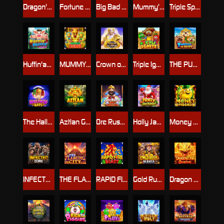
Dragon's Blaze Link
Fortune Gold Pots
Big Bad Wolf
Mummy’s Treasure Quest
Triple Spin Xtreme
Huffin'and Puffin'Jackpot
MUMMY'S CURSE
Crown of Olympus
Triple Ignite
THE PUPPIES IN EGYPT
The Hallowin Bats
Aztlan Gems
Ore Rush: Cart Collector
Holly Jackpot
Money Piggies
INFECTED ZONE
THE FLAME CITY
RAPID FIRE BLAST
Gold Rush Mania
Dragon Link Collection