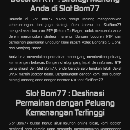
Anda di Slot Bom77
Bermain di Slot Bom77 bukan hanya tentang mengandalkan
keberuntungan, tapi juga strategi. Oleh karena itu,
SlotBom77
menyediakan bocoran RTP (Return To Player) untuk membantu anda
dalam merumuskan strategi menang. Dengan bocoran RTP dari
permainan-permainan unggulan kami seperti Aztec Bonanza, 5 Lions,
dan Mahjong Panda.
Anda bisa menentukan permainan mana yang memberikan peluang
kemenangan terbesar. Dengan strategi yang tepat dan informasi RTP
yang akurat dari Slot Bom77, anda berada satu langkah lebih dekat
untuk meraih jackpot besar. Bergabunglah dengan kami dan buatlah
strategi menang anda dengan bocoran RTP dari
SlotBom77
.
Slot Bom77 : Destinasi
Permainan dengan Peluang
Kemenangan Tertinggi
Slot Bom77 bukan hanya situs taruhan online biasa, kami adalah
destinasi para pemain yang berambisi mengumpulkan kemenangan