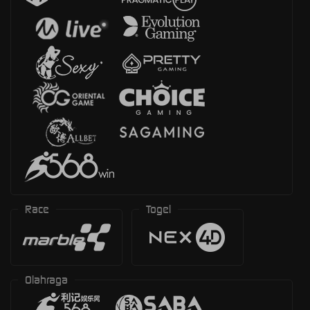
Race
Togel
Olahraga