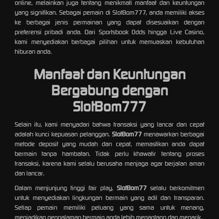
online, melainkan juga tentang menikmati manfaat dan keuntungan
yang signifikan. Sebagai pemain di SlotBom777, anda memiliki akses
ke berbagai jenis permainan yang dapat disesuaikan dengan
preferensi pribadi anda. Dari Sportsbook Odds hingga Live Casino,
kami menyediakan berbagai pilihan untuk memuaskan kebutuhan
hiburan anda.
Manfaat dan Keuntungan
Bergabung dengan
SlotBom777
Selain itu, kami menyadari bahwa transaksi yang lancar dan cepat
adalah kunci kepuasan pelanggan.
SlotBom77
menawarkan berbagai
metode deposit yang mudah dan cepat, memastikan anda dapat
bermain tanpa hambatan. Tidak perlu khawatir tentang proses
transaksi, karena kami selalu berusaha menjaga agar berjalan aman
dan lancar.
Dalam menjunjung tinggi fair play,
SlotBom77
selalu berkomitmen
untuk menyediakan lingkungan bermain yang adil dan transparan.
Setiap pemain memiliki peluang yang sama untuk menang,
menjadikan pengalaman bermain anda lebih menantang dan menarik.