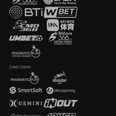
Crash Game