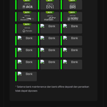
* Selama bank maintenance dan bank offline deposit dan penarikan
tidak dapat diproses