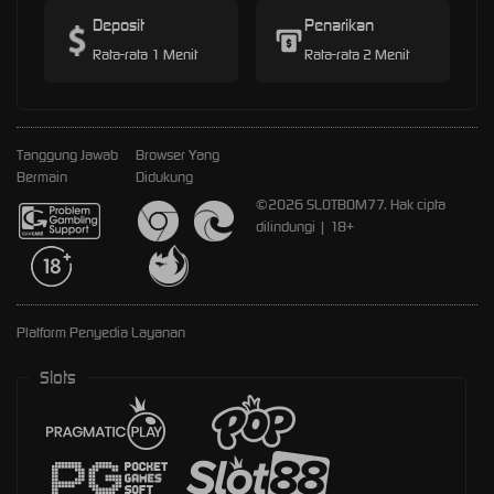
Deposit
Penarikan
Rata-rata 1 Menit
Rata-rata 2 Menit
Tanggung Jawab
Browser Yang
Bermain
Didukung
©2026 SLOTBOM77. Hak cipta
dilindungi | 18+
Platform Penyedia Layanan
Slots