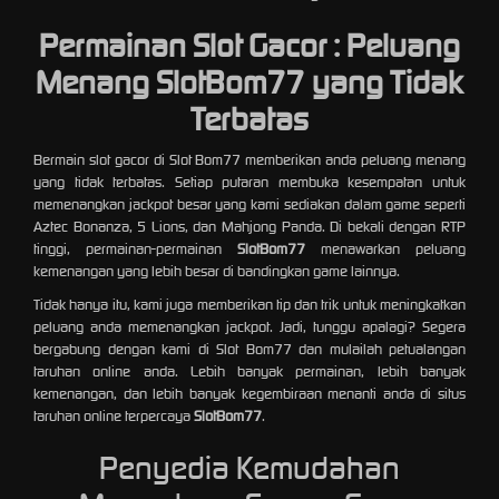
Permainan Slot Gacor : Peluang
Menang SlotBom77 yang Tidak
Terbatas
Bermain slot gacor di Slot Bom77 memberikan anda peluang menang
yang tidak terbatas. Setiap putaran membuka kesempatan untuk
memenangkan jackpot besar yang kami sediakan dalam game seperti
Aztec Bonanza, 5 Lions, dan Mahjong Panda. Di bekali dengan RTP
tinggi, permainan-permainan
SlotBom77
menawarkan peluang
kemenangan yang lebih besar di bandingkan game lainnya.
Tidak hanya itu, kami juga memberikan tip dan trik untuk meningkatkan
peluang anda memenangkan jackpot. Jadi, tunggu apalagi? Segera
bergabung dengan kami di Slot Bom77 dan mulailah petualangan
taruhan online anda. Lebih banyak permainan, lebih banyak
kemenangan, dan lebih banyak kegembiraan menanti anda di situs
taruhan online terpercaya
SlotBom77
.
Penyedia Kemudahan