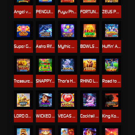
Angel vs Devil Ultimate Goal Showdown
PENGUIN QUEST
Fuyu Phoenix
FORTUNE GOD BLESSING
ZEUS POWER
Super Gold Arowana
Astro Rift Bonanza
Mythic Gems: Five Realms
BOWLS OF FORTUNE
Huffin’ And Puffin’ Ultra Wheel
Treasure Train Deluxe
SNAPPY CARNIVAL
Thor's Hammer
RHINO LEGEND
Road to Glory
LORD OF THE GODS
WICKED RICHES
VEGAS CASH LINK
Cocktail City
King Kong Treasure