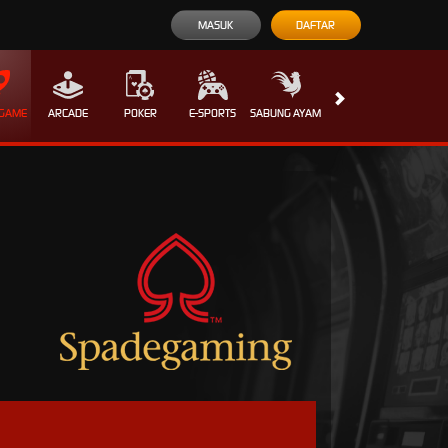
MASUK
DAFTAR
 GAME
ARCADE
POKER
E-SPORTS
SABUNG AYAM
PROMOSI