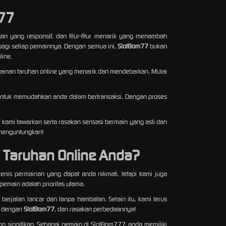
m77
 yang responsif, dan fitur-fitur menarik yang menambah
bagi setiap pemainnya. Dengan semua ini,
SlotBom77
bukan
line.
inan taruhan online yang menarik dan mendebarkan. Mulai
 untuk memudahkan anda dalam bertransaksi. Dengan proses
 kami tawarkan serta rasakan sensasi bermain yang asli dan
menguntungkan!
 Taruhan Online Anda?
enis permainan yang dapat anda nikmati, tetapi kami juga
main adalah prioritas utama.
jalan lancar dan tanpa hambatan. Selain itu, kami terus
ne dengan
SlotBom77
, dan rasakan perbedaannya!
g signifikan. Sebagai pemain di SlotBom777, anda memiliki