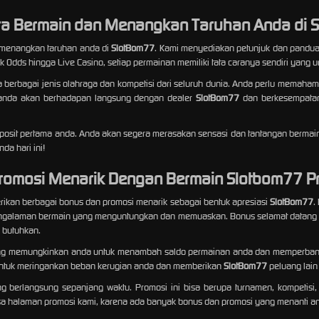
ara Bermain dan Menangkan Taruhan Anda di
emenangkan taruhan anda di
SlotBom77
. Kami menyediakan petunjuk dan pandu
 Odds hingga Live Casino, setiap permainan memiliki tata caranya sendiri yang u
erbagai jenis olahraga dan kompetisi dari seluruh dunia. Anda perlu memahami
, anda akan berhadapan langsung dengan dealer
SlotBom77
dan berkesempatan 
deposit pertama anda. Anda akan segera merasakan sensasi dan tantangan bermai
da hari ini!
romosi Menarik Dengan Bermain Slotbom77 Pr
ikan berbagai bonus dan promosi menarik sebagai bentuk apresiasi
SlotBom77
.
pengalaman bermain yang menguntungkan dan memuaskan. Bonus selamat datang 
 butuhkan.
yang memungkinkan anda untuk menambah saldo permainan anda dan memperban
g untuk meringankan beban kerugian anda dan memberikan
SlotBom77
peluang lai
g berlangsung sepanjang waktu. Promosi ini bisa berupa turnamen, kompetis
sa halaman promosi kami, karena ada banyak bonus dan promosi yang menanti a