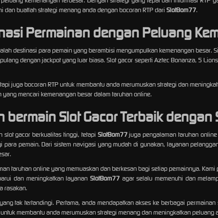
uang kemenangan terbesar. Dengan strategi yang tepat dan informasi RTP yan
mi dan buatlah strategi menang anda dengan bocoran RTP dari
SlotBom77
.
tinasi Permainan dengan Peluang Kem
 adalah destinasi para pemain yang berambisi mengumpulkan kemenangan besar. 
ulang dengan jackpot yang luar biasa. Slot gacor seperti Aztec Bonanza, 5 Lio
tetapi juga bocoran RTP untuk membantu anda merumuskan strategi dan meningk
in yang mencari kemenangan besar dalam taruhan online.
 bermain Slot Gacor Terbaik dengan
lot gacor berkualitas tinggi, tetapi
SlotBom77
juga pengalaman taruhan online 
ara pemain. Dari sistem navigasi yang mudah di gunakan, layanan pelanggan ya
sar.
man taruhan online yang memuaskan dan berkesan bagi setiap pemainnya. Kami 
rbarui dan meningkatkan layanan
SlotBom77
agar selalu memenuhi dan melamp
a rasakan.
g tak tertandingi. Pertama, anda mendapatkan akses ke berbagai permainan slot
 untuk membantu anda merumuskan strategi menang dan meningkatkan peluan