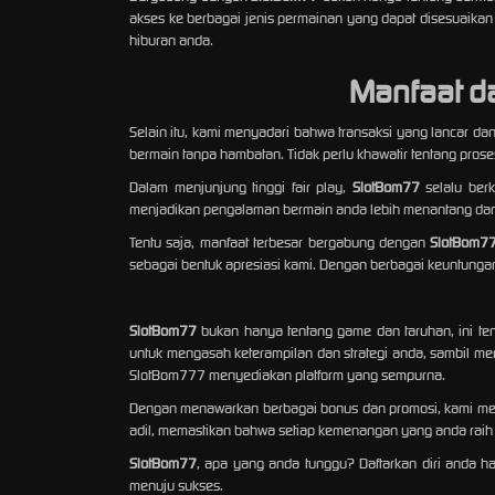
akses ke berbagai jenis permainan yang dapat disesuaikan
hiburan anda.
Manfaat d
Selain itu, kami menyadari bahwa transaksi yang lancar d
bermain tanpa hambatan. Tidak perlu khawatir tentang prose
Dalam menjunjung tinggi fair play,
SlotBom77
selalu ber
menjadikan pengalaman bermain anda lebih menantang dan
Tentu saja, manfaat terbesar bergabung dengan
SlotBom7
sebagai bentuk apresiasi kami. Dengan berbagai keuntungan
SlotBom77
bukan hanya tentang game dan taruhan, ini 
untuk mengasah keterampilan dan strategi anda, sambil m
SlotBom777 menyediakan platform yang sempurna.
Dengan menawarkan berbagai bonus dan promosi, kami mem
adil, memastikan bahwa setiap kemenangan yang anda raih ad
SlotBom77
, apa yang anda tunggu? Daftarkan diri anda h
menuju sukses.