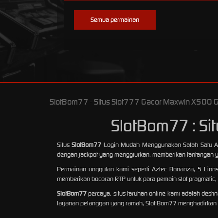
Semua permainan
SlotBom77 - Situs Slot777 Gacor Maxwin X50
SlotBom77 : S
Situs
SlotBom77
Login Mudah Menggunakan Salah Satu Aks
dengan jackpot yang menggiurkan, memberikan tantangan 
Permainan unggulan kami seperti Aztec Bonanza, 5 Lion
memberikan bocoran RTP untuk para pemain slot pragmatic
SlotBom77
percaya, situs taruhan online kami adalah dest
layanan pelanggan yang ramah, Slot Bom77 menghadirkan pe