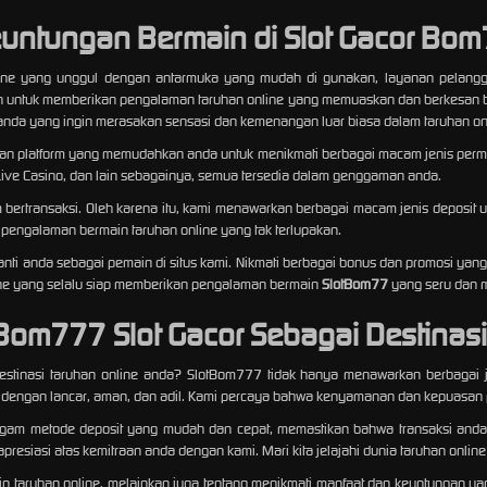
untungan Bermain di Slot Gacor Bo
ne yang unggul dengan antarmuka yang mudah di gunakan, layanan pelanggan
men untuk memberikan pengalaman taruhan online yang memuaskan dan berkesan 
gi anda yang ingin merasakan sensasi dan kemenangan luar biasa dalam taruhan on
an platform yang memudahkan anda untuk menikmati berbagai macam jenis perma
Live Casino, dan lain sebagainya, semua tersedia dalam genggaman anda.
bertransaksi. Oleh karena itu, kami menawarkan berbagai macam jenis deposit
engalaman bermain taruhan online yang tak terlupakan.
ti anda sebagai pemain di situs kami. Nikmati berbagai bonus dan promosi yang
line yang selalu siap memberikan pengalaman bermain
SlotBom77
yang seru dan 
Bom777 Slot Gacor Sebagai Destinasi
estinasi taruhan online anda? SlotBom777 tidak hanya menawarkan berbagai j
engan lancar, aman, dan adil. Kami percaya bahwa kenyamanan dan kepuasan pe
am metode deposit yang mudah dan cepat, memastikan bahwa transaksi anda ber
esiasi atas kemitraan anda dengan kami. Mari kita jelajahi dunia taruhan onli
n taruhan online, melainkan juga tentang menikmati manfaat dan keuntungan yan