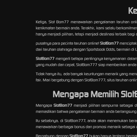
Ke
Ketiga, Slot Bom77 menawarkan pengalaman taruhan onli
kenikmatan bermain anda. Terakhir, kami selalu berkomit
hanya menjadi pilihan, tetapi menjadi destinasi terbaik ba
pusatnya para pecinta taruhan online!
SlotBom77
menciptak
dari taruhan olahraga dengan Sportsbook Odds, bermain di 
SlotBom77
mengerti betapa pentingnya kenyamanan dalam 
yang mudah dan cepat, SlotBom777 siap memberikan anda p
Tidak hanya itu, ada banyak keuntungan menarik yang menan
fair. Mari bergabung dengan SlotBom777, situs taruhan on
Mengapa Memilih Slot
Mengapa
SlotBom77
menjadi pilihan sempurna sebagai d
memastikan bahwa pengalaman bermain anda berlangsung d
Itu sebabnya, di SlotBom777, anda akan menemukan berag
menawarkan berbagai bonus dan promosi menarik sebagai apr
Bergabung dengan
SlotBom77
bukan hanya tentang bermai