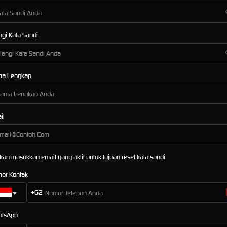
12 
12 Agt
01.1
ngi Kata Sandi
00.30.00
12 
UEFA Champions League
Nijmegen
OLYMPIACOS
01.3
a Lengkap
12 
12 Agt
02.0
01.00.00
il
12 
UEFA Champions League
CRVENA ZVEZDA
H. Beer Sheva
01.1
akan masukkan email yang aktif untuk tujuan reset kata sandi
or Kontak
UNDUH APLIK
+62
SLOTBOM77 
tsApp
Nikmati berbagai pe