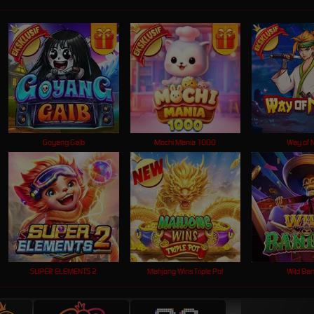
Goyang Gaib
Mochi Mania 1000
Way of N
SUPER ELEMENTS 2
Mahjong Wins Triple Pot
Wild Ban