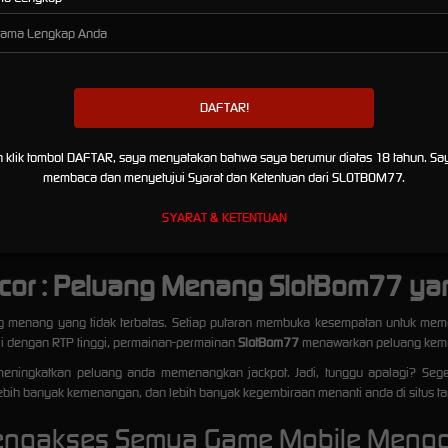
 Gampang Menang
tus Slot Gacor Maxwin X500 
s Link Alternatif dengan Penyedia Rtp SlotBom777 dengan Modal Receh dap
ng seru dan keuntungan yang maksimal.
 klik tombol DAFTAR, saya menyatakan bahwa saya berumur diatas 18 tahun. Say
 dan Mahjong Panda adalah pilihan terbaik bagi para pemain yang mencari s
membaca dan menyetujui Syarat dan Ketentuan dari SLOTBOM77.
 membantu anda membuat strategi dan mencapai kemenangan besar.
SYARAT & KETENTUAN
nasi terbaik bagi anda yang mencari rekomendasi permainan dengan peluang kem
galaman taruhan online yang tak terlupakan. Selamat datang di dunia taruhan t
cor : Peluang Menang SlotBom77 yan
ng menang yang tidak terbatas. Setiap putaran membuka kesempatan untuk me
li dengan RTP tinggi, permainan-permainan
SlotBom77
menawarkan peluang kemen
k meningkatkan peluang anda memenangkan jackpot. Jadi, tunggu apalagi? Se
ebih banyak kemenangan, dan lebih banyak kegembiraan menanti anda di situs ta
engakses Semua Game Mobile Meng