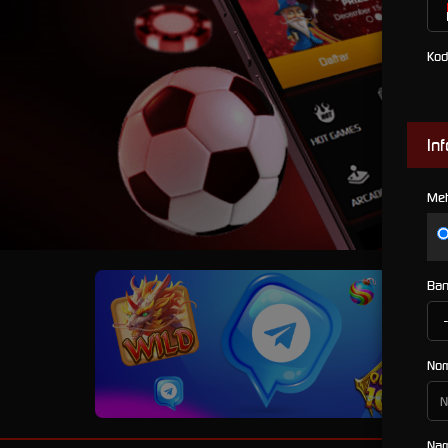
Kod
In
Met
Ban
Nom
Nam