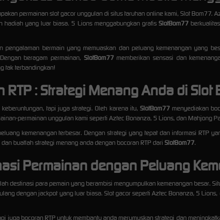
pakan permainan slot gacor unggulan di situs taruhan online kami, Slot Bom77
 hadiah yang luar biasa. 5 Lions menggabungkan grafis
SlotBom77
berkualita
in pengalaman bermain yang memuaskan dan peluang kemenangan yang besar.
. Dengan beragam permainan,
SlotBom77
memberikan sensasi dan kemenangan 
 tak terbandingkan!
 RTP : Strategi Menang Anda di Slo
beruntungan, tapi juga strategi. Oleh karena itu,
SlotBom77
menyediakan boc
ainan-permainan unggulan kami seperti Aztec Bonanza, 5 Lions, dan Mahjong P
ang kemenangan terbesar. Dengan strategi yang tepat dan informasi RTP yang 
i dan buatlah strategi menang anda dengan bocoran RTP dari
SlotBom77
.
inasi Permainan dengan Peluang Kem
dalah destinasi para pemain yang berambisi mengumpulkan kemenangan besar. S
ang dengan jackpot yang luar biasa. Slot gacor seperti Aztec Bonanza, 5 Lions
tapi juga bocoran RTP untuk membantu anda merumuskan strategi dan meningka