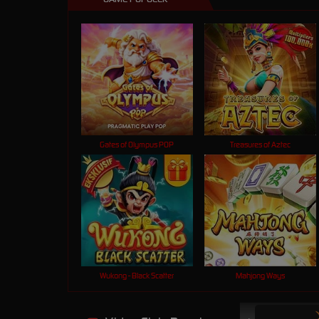
Gates of Olympus POP
Treasures of Aztec
Wukong - Black Scatter
Mahjong Ways