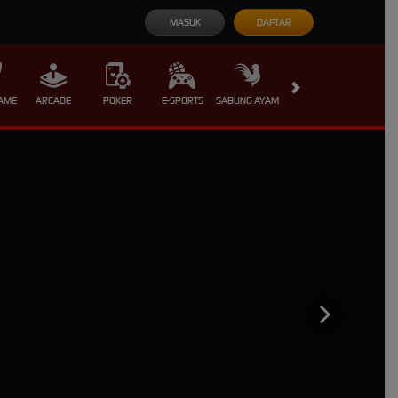
MASUK
DAFTAR
GAME
ARCADE
POKER
E-SPORTS
SABUNG AYAM
PROMOSI