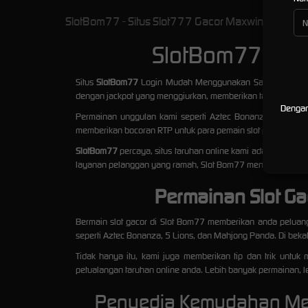
SlotBom77 - Situs Slot777 Gacor Maxwin X500
SlotBom77 : Si
Situs
SlotBom77
Login Mudah Menggunakan Salah Satu Akse
dengan jackpot yang menggiurkan, memberikan tantangan ya
Dengan
Permainan unggulan kami seperti Aztec Bonanza, 5 Lions
memberikan bocoran RTP untuk para pemain slot pragmatic,
SlotBom77
percaya, situs taruhan online kami adalah desti
layanan pelanggan yang ramah, Slot Bom77 menghadirkan pen
Permainan Slot Ga
Bermain slot gacor di Slot Bom77 memberikan anda pelua
seperti Aztec Bonanza, 5 Lions, dan Mahjong Panda. Di beka
Tidak hanya itu, kami juga memberikan tip dan trik untu
petualangan taruhan online anda. Lebih banyak permainan, l
Penyedia Kemudahan M