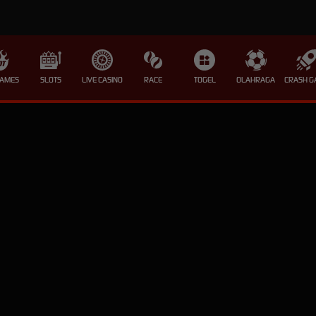
GAMES
SLOTS
LIVE CASINO
RACE
TOGEL
OLAHRAGA
CRASH 