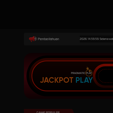
Pemberitahuan
rtual Sports pada 30-Jun-2026 dari 14.59.59 sampai 30-Sep-2026 14.59.59. Selama waktu ini, P
JACKPOT
PLAY
GAME POPULER