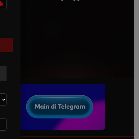
OM77
stalasi